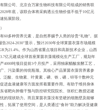
有限公司、北京合万家生物科技有限公司组成的销售联
2028年底，该联合体将采购透云生物价值不低于10亿元
速拓展阶段。
）
有60多种营养元素，是自然界赐予人类的珍贵“礼物”。据
报告2024-2030”显示，预计2030年全球莱茵衣藻市场规模
GR为21.4%。作为山西省重点项目和高新技术企业，山西
资3.7亿元建成全球首座莱茵衣藻规模化生产工厂，规划年
年产4000吨项目提前3个月投产，采用独家醋酸发酵工艺，
广、污染重的传统瓶颈。其核心产品莱茵衣藻营养素参
叶酸、泛酸、生物素、叶黄素，磷、铁，硒，锌等十数种元
促进血液健康等方面发挥着重要作用。有助于维持身体
东省靶向肿瘤干预与防控研究院院长、张积仁教授还建
堪忧的现状助力。而且莱茵衣藻没有坚硬的细胞壁及能够
性，拓展了使用空间，是人类通过“食补”助力解决亚健康