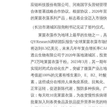
应链科技股份有限公司、河南国字头营销管理
合体签署战略合作协议。根据协议，2026年至
的莱茵衣藻系列产品，标志着企业迈入市场快
（长治市潞城区段尧刚书记见证了签约仪式。
莱茵衣藻作为地球上最早的生物之一，具
QYResearch调研团队报告“全球莱茵衣藻市场
将达到0.3亿美元，未来几年年复合增长率CA
透云生物有限公司于2020年落地潞城区，投
产2万吨莱茵衣藻干粉。2023年3月，其一期
实现封闭式自动化生产，突破了微藻产业占地
考值超100%的元素有维生素D、E、B2、
素，这些成分在维持人体免疫系统、抗氧化、
正常运转，促进新陈代谢，预防多种疾病。广
议：每天吃10克莱茵衣藻，为改变慢性疾病
批量加入到各类食品及饮品提升营养补充的特