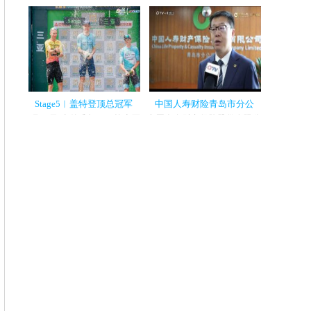
5月22日,第四届淮河华商大会
8月31日,喜德盛杯2024第十五
正式开幕,近200位知名侨领华
届环海南岛国际公路自行车赛
商代表出...
第五赛段...
Stage5︱盖特登顶总冠军
中国人寿财险青岛市分公
8月31日,喜德盛杯2024第十五
中国人寿财产保险股份有限公
届环海南岛国际公路自行车赛
司青岛市分公司自成立以来,始
第五赛段...
终秉承...