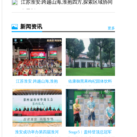
江苏淮安:跨越山海,淮抱四方,探索区域协同
发展新
醉美黔韵 贵品入浙 首届多彩贵州非遗文化-
新闻资讯
贵品博
更多
江苏淮安:跨越山海,淮抱
佑康御黑果枸杞固体饮料
苏超联赛第11轮，淮安队主场
明弘健康新产品发布会在沪圆
迎战泰州队。经过90分钟激
满礼成 2024 年 11 月 15 日，明
战，淮安队...
弘健...
淮安成功举办第四届淮河
Stage5︱盖特登顶总冠军