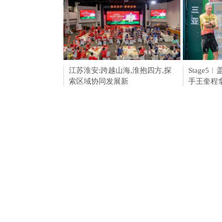
江苏淮安:跨越山海,淮抱四方,探
佑康御黑
Stage
索区域协同发展新
市
手王奎程