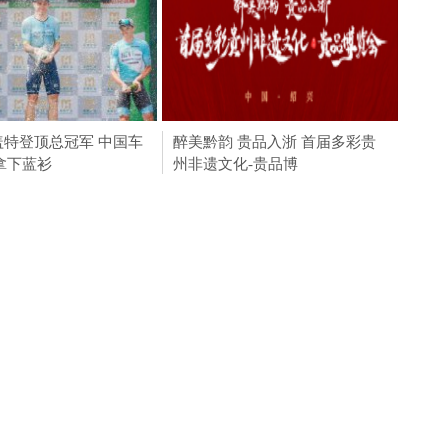
果枸杞固体饮料正式上
5︱盖特登顶总冠军 中国车
淮安成功举办第四届淮河华商大
Stage5︱盖特登顶总冠军 中国车
醉美黔韵 贵品入浙 首届多彩贵
中国
拿下蓝衫
会211个签约项目 总
手王奎程拿下蓝衫
州非遗文化-贵品博
城经济