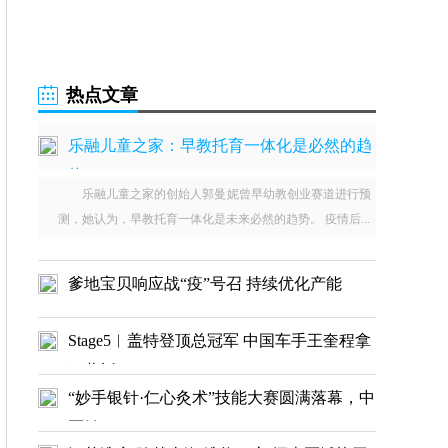
热点文章
乐融儿童之家：早教托育一体化是必然的趋
势
乐融儿童之家的创始人郭曼妮曾早幼教创业赛道进行预
测，她认为，早教托育一体化是未来必然的趋势。 疫情后...
爹地宝贝响应战“疫”号召 持续优化产能
Stage5︱盖特登顶总冠军 中国车手王奎程拿
下蓝衫
“妙手银针·仁心灸术”技能大赛圆满落幕，中
医针